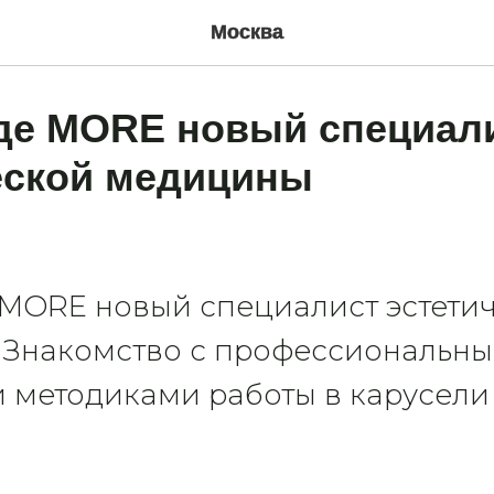
Москва
де MORE новый специал
еской медицины
 MORE новый специалист эстети
 Знакомство с профессиональн
 методиками работы в карусели