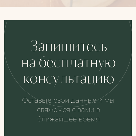
MORE™ —
сеть клиник превентивной
косметологии в Москве и Краснодаре
Команда с клиническим опытом сначала
разбирается, что с организмом, и только
потом подбирает процедуры — под вашу
цель
Тишина и камерность — часть сервиса, а не
опция