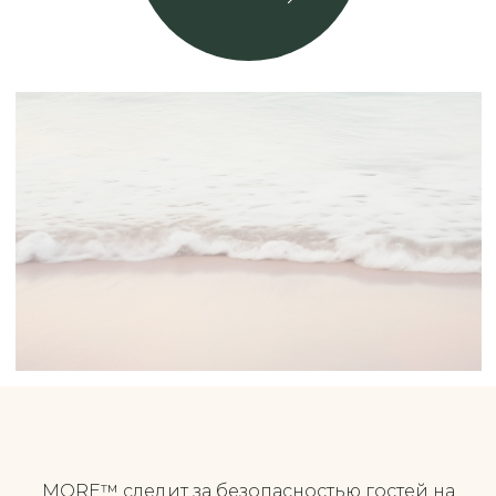
Скачайте наше
приложение
1 000 приветственных бонусов
за регистрацию!
⁠•⁠ ⁠Удобная запись на процедуры прямо
в приложении
•⁠ ⁠Подробная информация об услугах центра
•⁠ ⁠Актуальный прайс
•⁠ ⁠Программа лояльности
•⁠ ⁠Напоминание о предстоящих визитах
•⁠ ⁠Уведомления об акциях и специальных
условиях
MORE™ следит за безопасностью гостей на