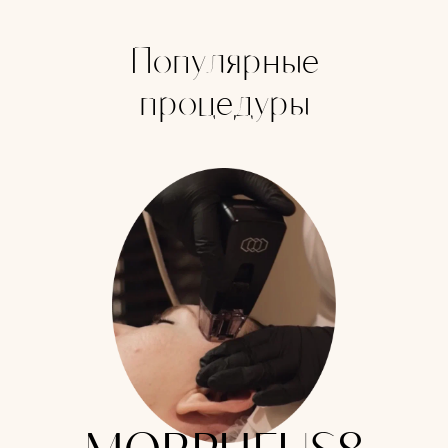
Записаться
на бесплатную
Популярные
консультацию
процедуры
Вас ждет детальная консультация
и тщательный разбор от health-coach
пространства, ориентируясь на ваш
запрос и текущее состояние организма
мы выстроим индивидуальный план
процедур для достижения
долгосрочного результата.
БЕСПЛАТНАЯ
КОНСУЛЬТАЦИЯ