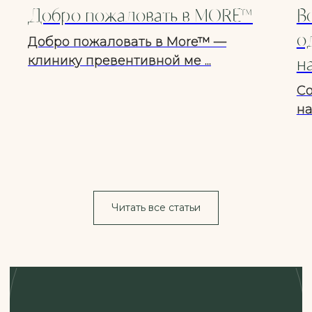
Добро пожаловать в MORE™
В
о
Добро пожаловать в More™ —
клинику превентивной ме ...
н
Со
на
Читать все статьи